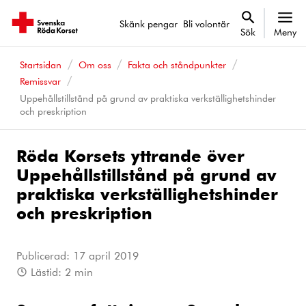
Skänk pengar
Bli volontär
Sök
Meny
Startsidan
Om oss
Fakta och ståndpunkter
Remissvar
Uppehållstillstånd på grund av praktiska verkställighetshinder
och preskription
Röda Korsets yttrande över
Uppehållstillstånd på grund av
praktiska verkställighetshinder
och preskription
Publicerad:
17 april 2019
Lästid:
2
min