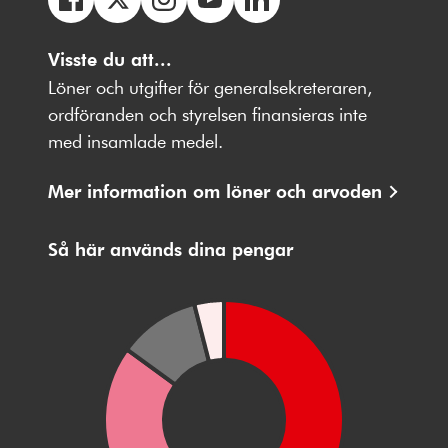
Följ
Följ
Följ
Följ
Följ
oss
Visste du att...
oss
oss
oss
oss
på
på
på
på
på
Löner och utgifter för generalsekreteraren,
Facebbok
X
Instagram
Youtube
LinkedIn
ordföranden och styrelsen finansieras inte
med insamlade medel.
Mer information om löner och arvoden
Så här används dina pengar