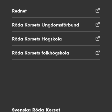
Rednet
Öppnas
i
nytt
Röda Korsets Ungdomsförbund
Öppnas
fönster
i
nytt
Röda Korsets Högskola
Öppnas
fönster
i
nytt
Röda Korsets folkhögskola
Öppnas
fönster
i
nytt
fönster
Svenska Röda Korset