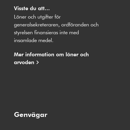
Följ
Följ
Följ
Följ
Följ
oss
Visste du att...
oss
oss
oss
oss
på
på
på
på
på
Löner och utgifter för
Facebbok
X
Instagram
Youtube
LinkedIn
generalsekreteraren, ordföranden och
styrelsen finansieras inte med
insamlade medel.
Mer information om löner och
arvoden
Genvägar