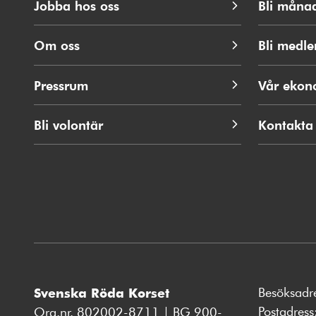
Jobba hos oss
Bli måna
Om oss
Bli medl
Pressrum
Vår ekon
Bli volontär
Kontakta
Besöksadr
Svenska Röda Korset
Postadres
Org.nr. 802002-8711 | BG 900-