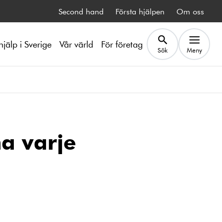
Second hand
Första hjälpen
Om oss
hjälp i Sverige
Vår värld
För företag
Sök
Meny
na varje