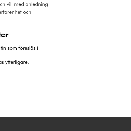
ch vill med anledning
 erfarenhet och
ter
in som föreslås i
s ytterligare.