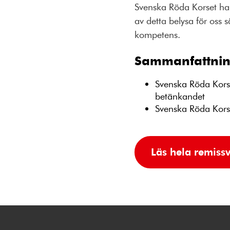
Svenska Röda Korset har
av detta belysa för oss s
kompetens.
Sammanfattnin
Svenska Röda Korse
betänkandet
Svenska Röda Korset
Läs hela remissv