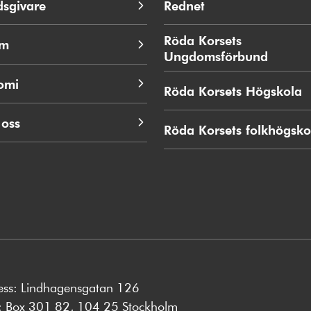
dsgivare
Rednet
Öppnas
i
nytt
Röda Korsets
em
fönster
Ungdomsförbund
Öppna
i
omi
nytt
Röda Korsets Högskola
Ö
fönster
i
n
 oss
Röda Korsets folkhögsko
f
ess: Lindhagensgatan 126
s: Box 301 82, 104 25 Stockholm