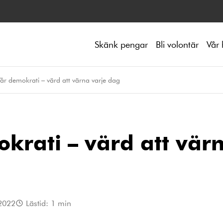
Skänk pengar
Bli volontär
Vår 
år demokrati – värd att värna varje dag
krati – värd att vär
2022
Lästid:
1
min