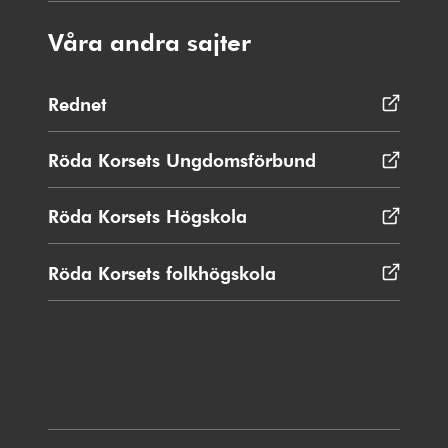
Våra andra sajter
Rednet
Öppnas
i
nytt
Röda Korsets Ungdomsförbund
Öppnas
fönster
i
nytt
Röda Korsets Högskola
Öppnas
fönster
i
nytt
Röda Korsets folkhögskola
Öppnas
fönster
i
nytt
fönster