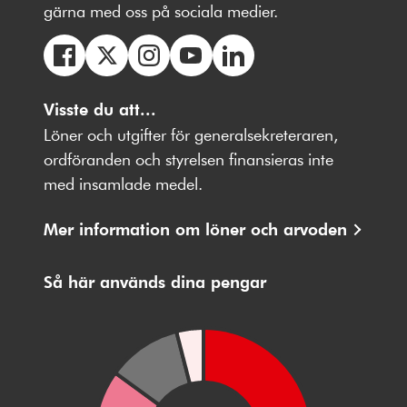
gärna med oss på sociala medier.
Följ
Följ
Följ
Följ
Följ
oss
Visste du att...
oss
oss
oss
oss
på
på
på
på
på
Löner och utgifter för generalsekreteraren,
Facebbok
X
Instagram
Youtube
LinkedIn
ordföranden och styrelsen finansieras inte
med insamlade medel.
Mer information om löner och arvoden
Så här används dina pengar