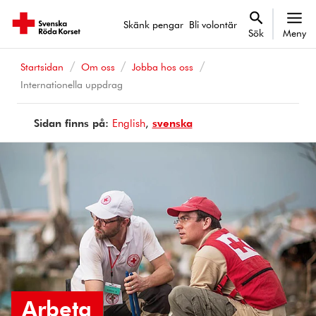
Skänk pengar
Bli volontär
Sök
Meny
Startsidan
Om oss
Jobba hos oss
Internationella uppdrag
Sidan finns på:
Page
English
Sidan
svenska
is
finns
available
på
in
Arbeta