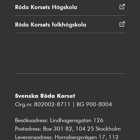
nytt
Röda Korsets Högskola
Öppnas
fönster
i
nytt
Röda Korsets folkhögskola
Öppnas
fönster
i
nytt
fönster
Svenska Röda Korset
Org.nr. 802002-8711 | BG 900-8004
Besöksadress: Lindhagensgatan 126
Postadress: Box 301 82, 104 25 Stockholm
Leveransadress: Hornsbergsvägen 17, 112