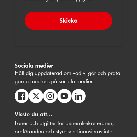
Skicka
Sociala medier
Håll dig uppdaterad om vad vi gör och prata
gärna med oss på sociala medier.
Följ
Följ
Följ
Följ
Följ
oss
Visste du att...
oss
oss
oss
oss
på
på
på
på
på
Löner och utgifter för generalsekreteraren,
Facebbok
X
Instagram
Youtube
LinkedIn
ordföranden och styrelsen finansieras inte