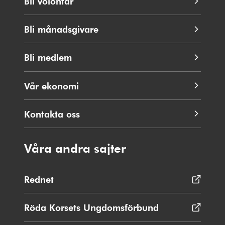
Bli volontär
Bli månadsgivare
Bli medlem
Vår ekonomi
Kontakta oss
Våra andra sajter
Rednet
Öppnas
i
nytt
Röda Korsets Ungdomsförbund
Öppnas
fönster
i