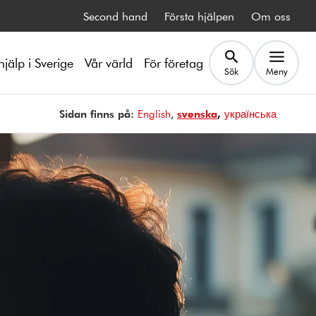
Second hand
Första hjälpen
Om oss
hjälp i Sverige
Vår värld
För företag
Sök
Meny
Sidan finns på:
Page is available in
English
Sidan finns på
svenska
Page is available in
українська