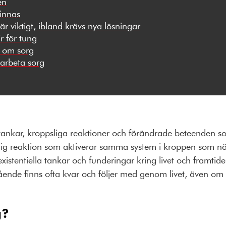
en
minnas
är viktigt, ibland krävs nya lösningar
r för tung
r om sorg
earbeta sorg
, tankar, kroppsliga reaktioner och förändrade beteenden s
urlig reaktion som aktiverar samma system i kroppen som n
existentiella tankar och funderingar kring livet och framtide
ående finns ofta kvar och följer med genom livet, även om
g?