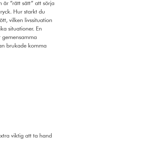
r ”rätt sätt” att sörja
tryck. Hur starkt du
t, vilken livssituation
ika situationer. En
 det gemensamma
 han brukade komma
tra viktig att ta hand