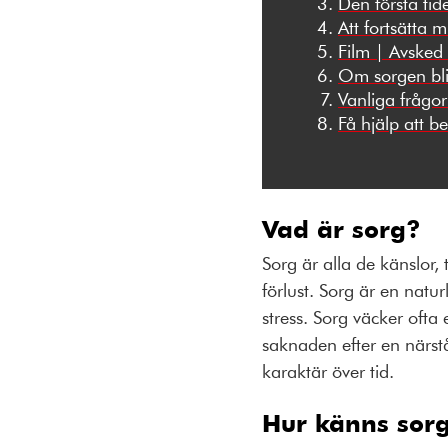
Den första tid
Att fortsätta 
Film | Avsked 
Om sorgen bli
Vanliga frågo
Få hjälp att b
Vad är sorg?
Sorg är alla de känslor
förlust. Sorg är en nat
stress. Sorg väcker ofta 
saknaden efter en närst
karaktär över tid.
Hur känns sor