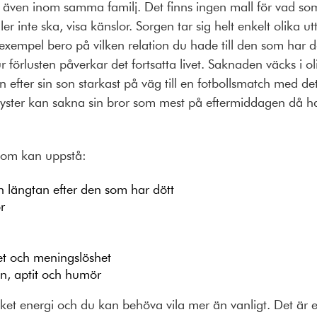
, även inom samma familj. Det finns ingen mall för vad som ä
ler inte ska, visa känslor. Sorgen tar sig helt enkelt olika ut
exempel bero på vilken relation du hade till den som har döt
ur förlusten påverkar det fortsatta livet. Saknaden väcks i ol
efter sin son starkast på väg till en fotbollsmatch med
 syster kan sakna sin bror som mest på eftermiddagen då
 som kan uppstå:
h längtan efter den som har dött
r
t och meningslöshet
n, aptit och humör
ket energi och du kan behöva vila mer än vanligt. Det är ex