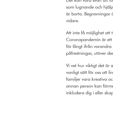
som lugnande och hjälpsa
är borta. Begravningar ä
vidare.
Att inte få möjlighet at
Coronapandemin är ett 
för långt ifrån varandra
påfrestningar, utöver d
Vi vet hur viktigt det är
vanligt sätt för oss att 
familjer vara kreativa o
annan person kan förmed
inkludera dig i eller sk