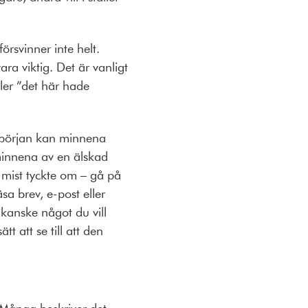
örsvinner inte helt.
ra viktig. Det är vanligt
ller ”det här hade
 I början kan minnena
minnena av en älskad
u mist tyckte om – gå på
äsa brev, e-post eller
 kanske något du vill
t att se till att den
 Många beskriver det