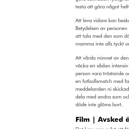
testa att göra något helt
Att leva vidare kan beskr
Betydelsen av personen o
att tala med den som döt
mamma inte alls tyckt o
Att vårda minnet av den d
väcka en sådan intensiv
person vara tröstande oc
en fotbollsmatch med favo
meddelanden ni skickade 
dela med andra som också 
döde inte glöms bort.
Film | Avsked ä
Det kan vara svårt att 