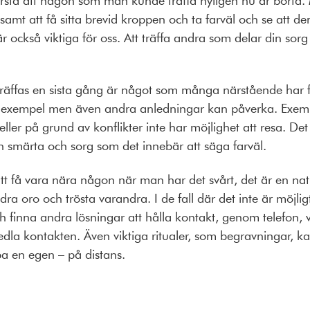
mt att få sitta brevid kroppen och ta farväl och se att den
r också viktiga för oss. Att träffa andra som delar din sorg
t träffas en sista gång är något som många närstående har 
exempel men även andra anledningar kan påverka. Exempe
 eller på grund av konflikter inte har möjlighet att resa. De
en smärta och sorg som det innebär att säga farväl.
 att få vara nära någon när man har det svårt, det är en natu
lindra oro och trösta varandra. I de fall där det inte är möjl
ch finna andra lösningar att hålla kontakt, genom telefon, v
la kontakten. Även viktiga ritualer, som begravningar, ka
apa en egen – på distans.