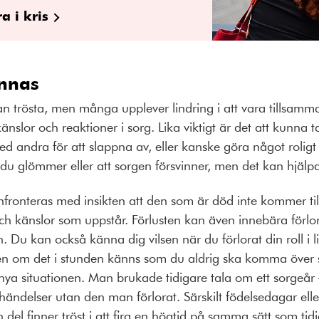
a i kris
innas
an trösta, men många upplever lindring i att vara tillsa
änslor och reaktioner i sorg. Lika viktigt är det att kunna 
 andra för att slappna av, eller kanske göra något roligt s
 du glömmer eller att sorgen försvinner, men det kan hjälpa
nfronteras med insikten att den som är död inte kommer ti
 och känslor som uppstår. Förlusten kan även innebära förl
 Du kan också känna dig vilsen när du förlorat din roll i 
en om det i stunden känns som du aldrig ska komma över
nya situationen. Man brukade tidigare tala om ett sorgeår –
ndelser utan den man förlorat. Särskilt födelsedagar ell
del finner tröst i att fira en högtid på samma sätt som tidiga