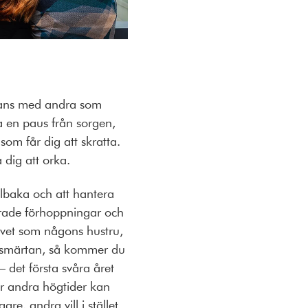
mmans med andra som
ta en paus från sorgen,
om får dig att skratta.
 dig att orka.
llbaka och att hantera
orade förhoppningar och
livet som någons hustru,
 smärtan, så kommer du
 det första svåra året
er andra högtider kan
re, andra vill i stället