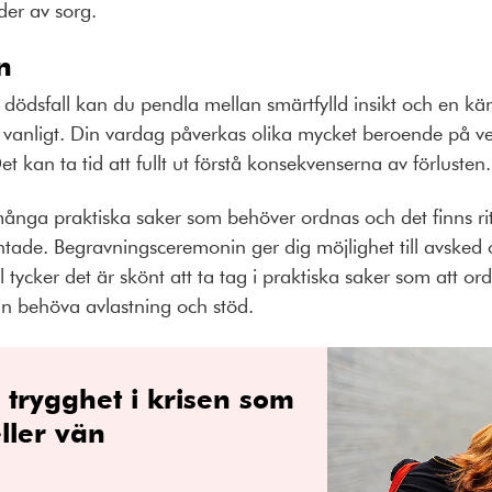
der av sorg.
n
tt dödsfall kan du pendla mellan smärtfylld insikt och en kä
m vanligt. Din vardag påverkas olika mycket beroende på v
 Det kan ta tid att fullt ut förstå konsekvenserna av förlusten.
ånga praktiska saker som behöver ordnas och det finns ri
ntade. Begravningsceremonin ger dig möjlighet till avsked o
l tycker det är skönt att ta tag i praktiska saker som att o
an behöva avlastning och stöd.
 trygghet i krisen som
ller vän