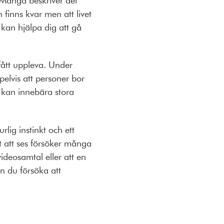
 finns kvar men att livet
 kan hjälpa dig att gå
fått uppleva. Under
lvis att personer bor
t kan innebära stora
rlig instinkt och ett
igt att ses försöker många
ideosamtal eller att en
n du försöka att