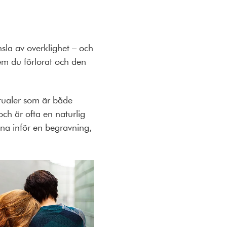
nsla av overklighet – och
em du förlorat och den
tualer som är både
ch är ofta en naturlig
rdna inför en begravning,