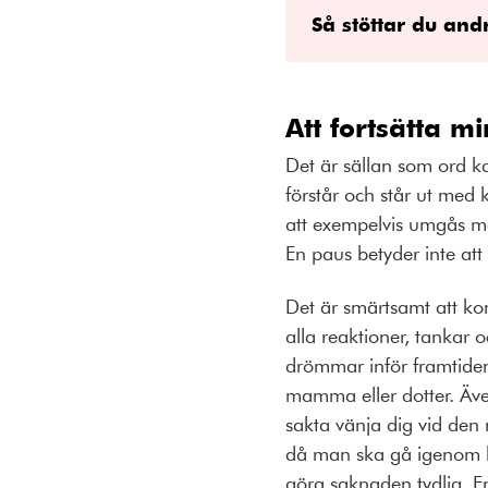
Så stöttar du andr
Att fortsätta m
Det är sällan som ord k
förstår och står ut med k
att exempelvis umgås med
En paus betyder inte att
Det är smärtsamt att ko
alla reaktioner, tankar
drömmar inför framtiden.
mamma eller dotter. Äv
sakta vänja dig vid den 
då man ska gå igenom hä
göra saknaden tydlig. En 