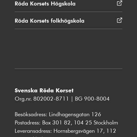
Röda Korsets Högskola
Öppnas
fönster
i
nytt
Röda Korsets folkhögskola
Öppnas
fönster
i
nytt
fönster
Svenska Röda Korset
Org.nr. 802002-8711 | BG 900-8004
Besöksadress: Lindhagensgatan 126
Postadress: Box 301 82, 104 25 Stockholm
Leveransadress: Hornsbergsvägen 17, 112