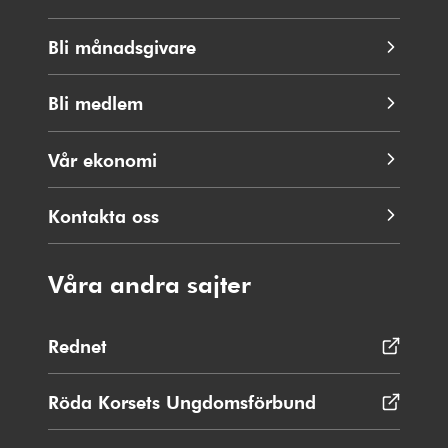
Bli månadsgivare
Bli medlem
Vår ekonomi
Kontakta oss
Våra andra sajter
Rednet
Öppnas
i
nytt
Röda Korsets Ungdomsförbund
Öppnas
fönster
i
nytt