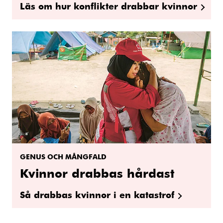
Läs om hur konflikter drabbar kvinnor
GENUS OCH MÅNGFALD
Kvinnor drabbas hårdast
Så drabbas kvinnor i en katastrof