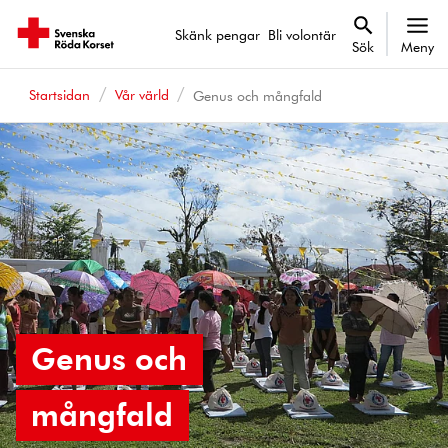
Skänk pengar
Bli volontär
Sök
Meny
Startsidan
Vår värld
Genus och mångfald
Genus och
mångfald