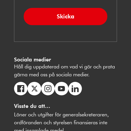
Skicka
Sociala medier
Håll dig uppdaterad om vad vi gör och prata
gärna med oss på sociala medier.
Följ
Följ
Följ
Följ
Följ
oss
Visste du att...
oss
oss
oss
oss
på
på
på
på
på
Löner och utgifter för generalsekreteraren,
Facebbok
X
Instagram
Youtube
LinkedIn
ordföranden och styrelsen finansieras inte
med insamlade medel.