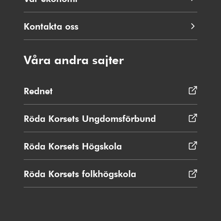
Kontakta oss
Våra andra sajter
Rednet
Öppnas
i
nytt
Röda Korsets Ungdomsförbund
Öppnas
fönster
i
nytt
Röda Korsets Högskola
Öppnas
fönster
i
nytt
Röda Korsets folkhögskola
Öppnas
fönster
i
nytt
fönster