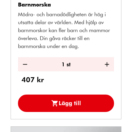
Barnmorska
Mödra- och barnadödligheten är hög i
utsatta delar av världen. Med hjälp av
barnmorskor kan fler barn och mammor
överleva. Din gåva räcker till en
barnmorska under en dag.
1
st
Minska
Öka
antal
antal
407
kr
Lägg till
Barnmorska
i
kundvagn.