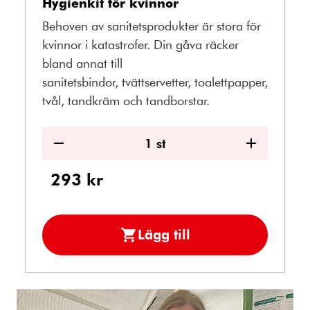
Hygienkit för kvinnor
Behoven av sanitetsprodukter är stora för
kvinnor i katastrofer. Din gåva räcker
bland annat till
sanitetsbindor, tvättservetter, toalettpapper,
tvål, tandkräm och tandborstar.
1
st
Minska
Öka
antal
antal
293
kr
Lägg till
Hygienkit
för
kvinnor
i