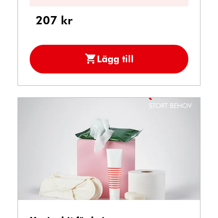
antal
antal
207
kr
Lägg till
Förlossningskit
i
kundvagn.
STORT BEHOV