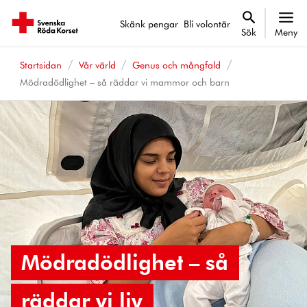
Skänk pengar
Bli volontär
Sök
Meny
Startsidan
Vår värld
Genus och mångfald
Mödradödlighet – så räddar vi mammor och barn
Mödradödlighet – så
räddar vi liv