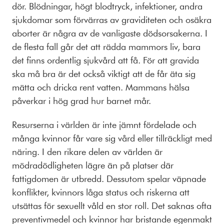
dör. Blödningar, högt blodtryck, infektioner, andra
sjukdomar som förvärras av graviditeten och osäkra
aborter är några av de vanligaste dödsorsakerna. I
de flesta fall går det att rädda mammors liv, bara
det finns ordentlig sjukvård att få. För att gravida
ska må bra är det också viktigt att de får äta sig
mätta och dricka rent vatten. Mammans hälsa
påverkar i hög grad hur barnet mår.
Resurserna i världen är inte jämnt fördelade och
många kvinnor får vare sig vård eller tillräckligt med
näring. I den rikare delen av världen är
mödradödligheten lägre än på platser där
fattigdomen är utbredd. Dessutom spelar väpnade
konflikter, kvinnors låga status och riskerna att
utsättas för sexuellt våld en stor roll. Det saknas ofta
preventivmedel och kvinnor har bristande egenmakt