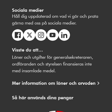
Sociala medier
Håll dig uppdaterad om vad vi gör och prata
gärna med oss på sociala medier.
Följ
Följ
Följ
Följ
Följ
oss
Visste du att...
oss
oss
oss
oss
på
på
på
på
på
Löner och utgifter för generalsekreteraren,
Facebbok
X
Instagram
Youtube
LinkedIn
ordföranden och styrelsen finansieras inte
med insamlade medel.
Mer information om löner och arvoden
Så här används dina pengar