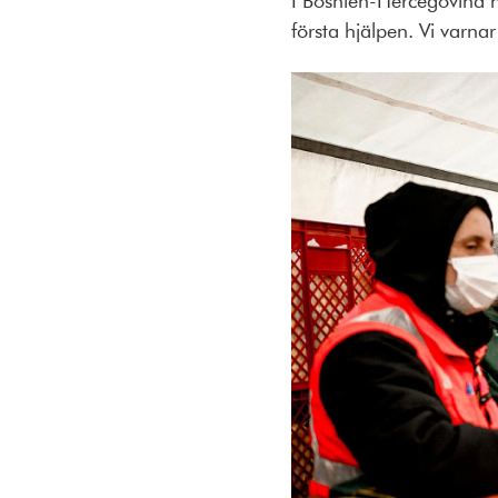
I Bosnien-Hercegovina hj
första hjälpen. Vi varn