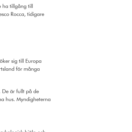
a tillgång till
sco Rocca, tidigare
ker sig till Europa
artsland för många
De är fullt på de
mma hus. Myndigheterna