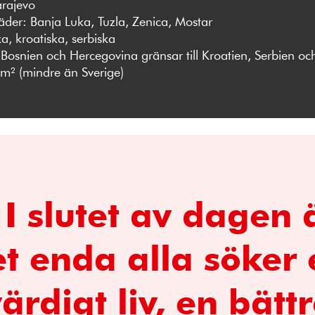
rajevo
äder: Banja Luka, Tuzla, Zenica, Mostar
a, kroatiska, serbiska
Bosnien och Hercegovina gränsar till Kroatien, Serbien o
m² (mindre än Sverige)
 I slutet av dagen 
t enda alla söker 
ärdigt liv, en bätt