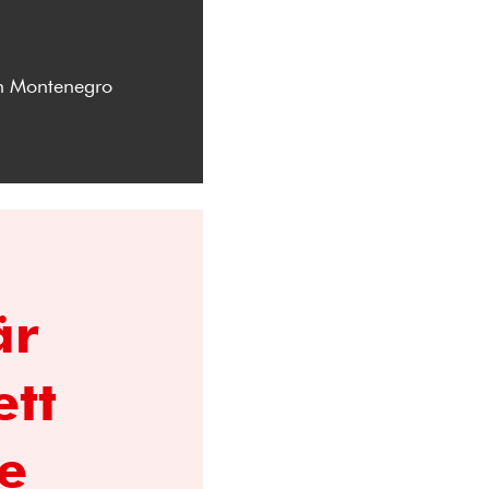
ch Montenegro
är
ett
re