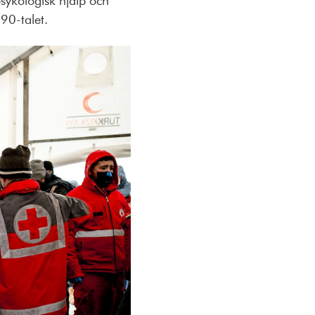
psykologisk hjälp och
990-talet.