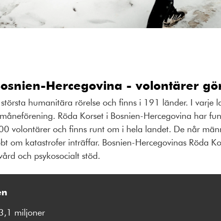
Bosnien-Hercegovina - volontärer gör
största humanitära rörelse och finns i 191 länder. I varje l
vmåneförening. Röda Korset i Bosnien-Hercegovina har fu
0 volontärer och finns runt om i hela landet. De når män
t om katastrofer inträffar. Bosnien-Hercegovinas Röda Ko
vård och psykosocialt stöd.
en
3,1 miljoner