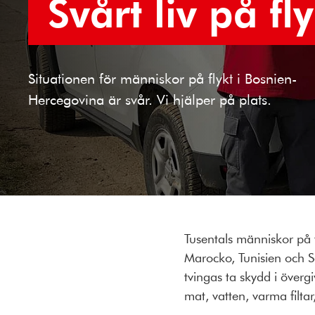
Svårt liv på fly
Situationen för människor på flykt i Bosnien-
Hercegovina är svår. Vi hjälper på plats.
Tusentals människor på f
Marocko, Tunisien och S
tvingas ta skydd i övergi
mat, vatten, varma filta