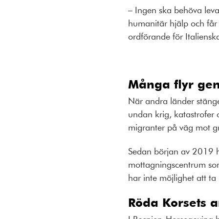
– Ingen ska behöva leva 
humanitär hjälp och får
ordförande för Italiensk
Många flyr ge
När andra länder stänger
undan krig, katastrofer
migranter på väg mot g
Sedan början av 2019 ha
mottagningscentrum som 
har inte möjlighet att t
Röda Korsets a