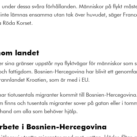
under dessa svåra förhållanden. Människor på flykt måste h
 inte lämnas ensamma utan tak över huvudet, säger France
a Röda Korset.
nom landet
 sina gränser uppstår nya flyktvägar för människor som sö
 och fattigdom. Bosnien-Hercegovina har blivit ett genomf
rannlandet Kroatien, som är med i EU.
r tiotusentals migranter kommit till Bosnien-Hercegovina. 
finns och tusentals migranter sover på gatan eller i to
a hand om alla som behöver hjälp.
rbete i Bosnien-Hercegovina