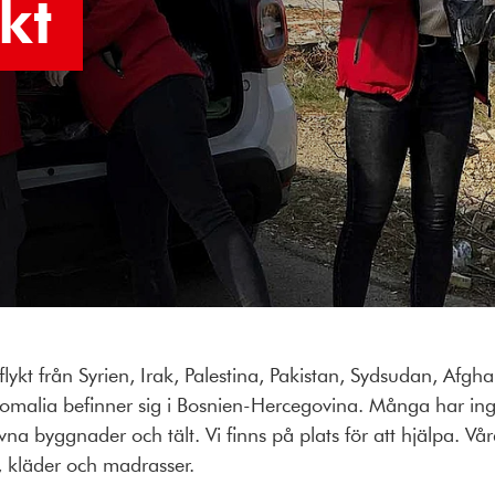
kt
lykt från Syrien, Irak, Palestina, Pakistan, Sydsudan, Afghan
omalia befinner sig i Bosnien-Hercegovina. Många har ing
vna byggnader och tält. Vi finns på plats för att hjälpa. Vå
r, kläder och madrasser.