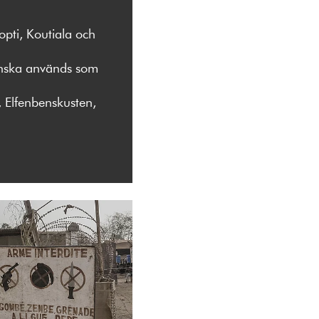
opti, Koutiala och
ranska används som
, Elfenbenskusten,