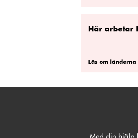
Här arbetar 
Läs om länderna 
Med din hjälp 