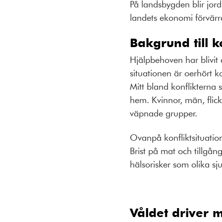
På landsbygden blir jordb
landets ekonomi förvär
Bakgrund till ko
Hjälpbehoven har blivit a
situationen är oerhört 
Mitt bland konflikterna s
hem. Kvinnor, män, flick
väpnade grupper.
Ovanpå konfliktsituation
Brist på mat och tillgån
hälsorisker som olika s
Våldet driver 