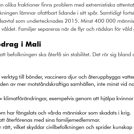
an olika fraktioner finns problem med extremistiska attenta
ningen lämnar ofattbart lidande i sitt spår. Samtidigt forts
 fredsavtal som undertecknades 2015. Minst 400 000 människ
våldet. Familjer separeras när de flyr och rädslan för vå
pdrag i Mali
att befolkningen ska återfå sin stabilitet. Det rör sig blan
 verktyg till bönder, vaccinera djur och återuppbygga vatt
den av mer motståndskraftiga samhällen, inte minst vid na
av klimatförändringar, exempelvis genom att hjälpa kvinno
m har fängslats och vårda människor som skadats i krig.
att återförenas med sina familjemedlemmar.
 rätt, vilket skyddar civilbefolkningen och sprider kunskap