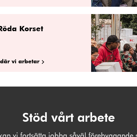
Röda Korset
där vi arbetar
Stöd vårt arbete
kan vi fortsätta jobba såväl förebyggand