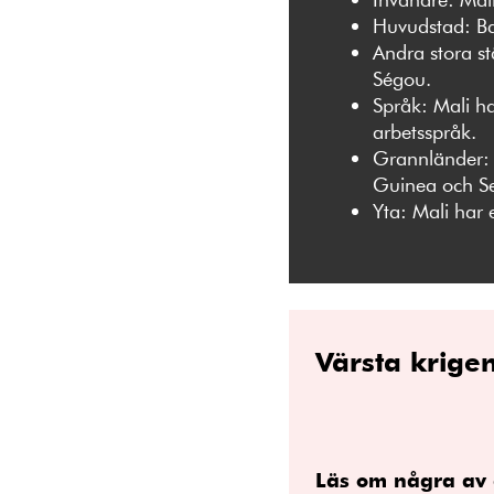
Huvudstad: B
Andra stora s
Ségou.
Språk: Mali h
arbetsspråk.
Grannländer: M
Guinea och S
Yta: Mali har
Värsta krigen
Läs om några av 