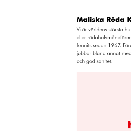
Maliska Röda K
Vi är världens största hu
eller rödahalvmånefören
funnits sedan 1967. För
jobbar bland annat med k
och god sanitet.