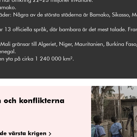
amako.
täder: Några av de största städerna är Bamako, Sikasso, M
ar 13 officiella språk, där bambara är det mest talade. F
ali gränsar till Algeriet, Niger, Mauritanien, Burkina Faso
enegal.
 en yta på cirka 1 240 000 km².
 och konflikterna
de värsta krigen