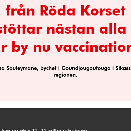
från Röda Korset
stöttar nästan alla 
r by nu vaccinatio
ssa Souleymane, bychef i Goundjougoufouga i Sikass
regionen.
i har omkring 22–23 miljoner invånare.