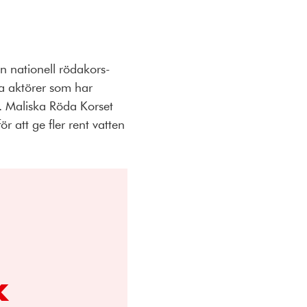
en nationell rödakors-
ra aktörer som har
. Maliska Röda Korset
r att ge fler rent vatten
k