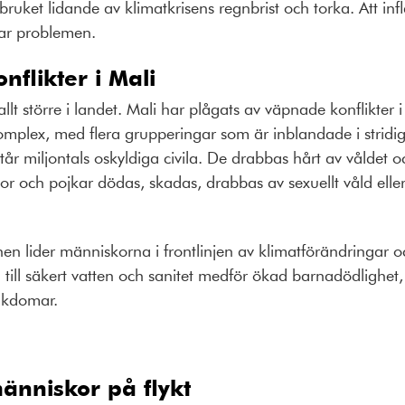
ruket lidande av klimatkrisens regnbrist och torka. Att infl
rar problemen.
nflikter i Mali
llt större i landet. Mali har plågats av väpnade konflikter 
komplex, med flera grupperingar som är inblandade i stridi
tår miljontals oskyldiga civila. De drabbas hårt av våldet oc
or och pojkar dödas, skadas, drabbas av sexuellt våld eller 
en lider människorna i frontlinjen av klimatförändringar 
g till säkert vatten och sanitet medför ökad barnadödlighe
jukdomar.
människor på flykt