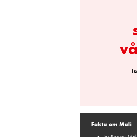
vå
I
Fakta om Mali
Invånare: Mal