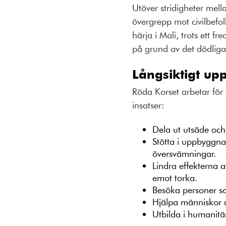
Utöver stridigheter mell
övergrepp mot civilbefolk
härja i Mali, trots ett
på grund av det dödliga 
Långsiktigt up
Röda Korset arbetar för 
insatser:
Dela ut utsäde och
Stötta i uppbyggna
översvämningar.
Lindra effekterna 
emot torka.
Besöka personer so
Hjälpa människor 
Utbilda i humanitär