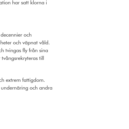
ation har satt klorna i
i decennier och
gheter och väpnat våld.
h tvingas fly från sina
tvångsrekryteras till
och extrem fattigdom.
t, undernäring och andra