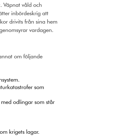
t. Väpnat våld och
ätter inbördeskrig att
or drivits från sina hem
ld genomsyrar vardagen.
d annat om följande
ensystem.
turkatastrofer som
r med odlingar som står
 om krigets lagar.