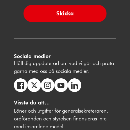
Skicka
Sociala medier
Håll dig uppdaterad om vad vi gör och prata
gärna med oss på sociala medier.
Följ
Följ
Följ
Följ
Följ
oss
Visste du att...
oss
oss
oss
oss
på
på
på
på
på
Löner och utgifter för generalsekreteraren,
Facebbok
X
Instagram
Youtube
LinkedIn
ordföranden och styrelsen finansieras inte
med insamlade medel.