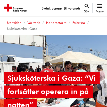
Skänk pengar
Bli volontär
Sök
Meny
Startsidan
Vår värld
Här arbetar vi
Palestina
Sjuksköterska i Gaza
Sjuksköterska i Gaza: ”Vi
fortsätter operera in på
natten”