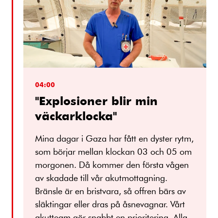
04:00
"Explosioner blir min
väckarklocka"
Mina dagar i Gaza har fått en dyster rytm,
som börjar mellan klockan 03 och 05 om
morgonen. Då kommer den första vågen
av skadade till vår akutmottagning.
Bränsle är en bristvara, så offren bärs av
släktingar eller dras på åsnevagnar. Vårt
akutteam gör snabbt en prioritering. Alla