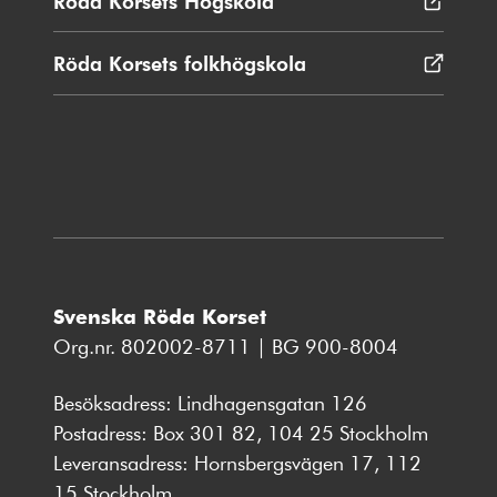
Röda Korsets Högskola
Öppnas
fönster
i
nytt
Röda Korsets folkhögskola
Öppnas
fönster
i
nytt
fönster
Svenska Röda Korset
Org.nr. 802002-8711 | BG 900-8004
Besöksadress: Lindhagensgatan 126
Postadress: Box 301 82, 104 25 Stockholm
Leveransadress: Hornsbergsvägen 17, 112
15 Stockholm