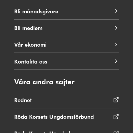
Bli månadsgivare
Bli medlem
Vår ekonomi
Kontakta oss
Våra andra sajter
Rednet
Öppnas
i
nytt
Röda Korsets Ungdomsförbund
Öppnas
fönster
i
nytt