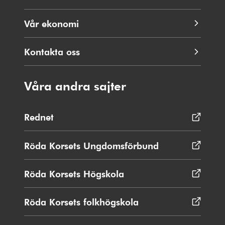
Vår ekonomi
Kontakta oss
Våra andra sajter
Rednet
Öppnas
i
nytt
Röda Korsets Ungdomsförbund
Öppnas
fönster
i
nytt
Röda Korsets Högskola
Öppnas
fönster
i
nytt
Röda Korsets folkhögskola
Öppnas
fönster
i
nytt