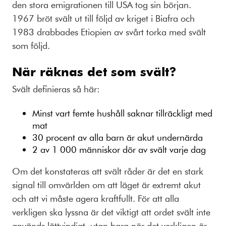
den stora emigrationen till USA tog sin början.
1967 bröt svält ut till följd av kriget i Biafra och
1983 drabbades Etiopien av svårt torka med svält
som följd.
När räknas det som svält?
Svält definieras så här:
Minst vart femte hushåll saknar tillräckligt med
mat
30 procent av alla barn är akut undernärda
2 av 1 000 människor dör av svält varje dag
Om det konstateras att svält råder är det en stark
signal till omvärlden om att läget är extremt akut
och att vi måste agera kraftfullt. För att alla
verkligen ska lyssna är det viktigt att ordet svält inte
används lättvindigt, utan bara när det verkligen är