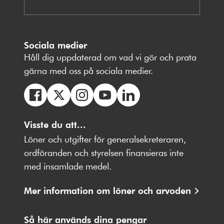
Sociala medier
Håll dig uppdaterad om vad vi gör och prata
gärna med oss på sociala medier.
Följ
Följ
Följ
Följ
Följ
oss
Visste du att...
oss
oss
oss
oss
på
på
på
på
på
Löner och utgifter för generalsekreteraren,
Facebbok
X
Instagram
Youtube
LinkedIn
ordföranden och styrelsen finansieras inte
med insamlade medel.
Mer information om löner och arvoden
Så här används dina pengar