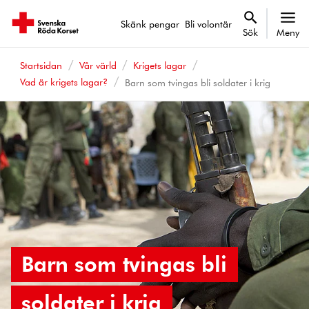
Skänk pengar
Bli volontär
Sök
Meny
Startsidan
Vår värld
Krigets lagar
Vad är krigets lagar?
Barn som tvingas bli soldater i krig
Barn som tvingas bli
soldater i krig