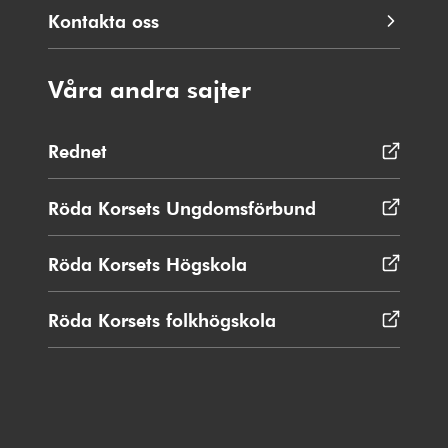
Kontakta oss
Våra andra sajter
Rednet
Öppnas
i
nytt
Röda Korsets Ungdomsförbund
Öppnas
fönster
i
nytt
Röda Korsets Högskola
Öppnas
fönster
i
nytt
Röda Korsets folkhögskola
Öppnas
fönster
i
nytt
fönster