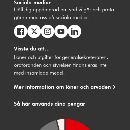
Sociala medier
Håll dig uppdaterad om vad vi gör och prata
gärna med oss på sociala medier.
Följ
Följ
Följ
Följ
Följ
oss
Visste du att...
oss
oss
oss
oss
på
på
på
på
på
Löner och utgifter för generalsekreteraren,
Facebbok
X
Instagram
Youtube
LinkedIn
ordföranden och styrelsen finansieras inte
med insamlade medel.
Mer information om löner och arvoden
Så här används dina pengar