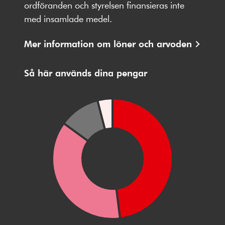
Facebbok
X
Instagram
Youtube
LinkedIn
ordföranden och styrelsen finansieras inte
med insamlade medel.
Mer information om löner och arvoden
Så här används dina pengar