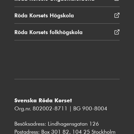
fönster
i
nytt
Röda Korsets Högskola
Öppnas
fönster
i
nytt
Röda Korsets folkhögskola
Öppnas
fönster
i
nytt
fönster
Svenska Röda Korset
Org.nr. 802002-8711 | BG 900-8004
Besöksadress: Lindhagensgatan 126
Postadress: Box 301 82, 104 25 Stockholm