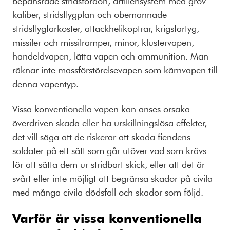
bepansrade stridsfordon, artillerisystem med grov
kaliber, stridsflygplan och obemannade
stridsflygfarkoster, attackhelikoptrar, krigsfartyg,
missiler och missilramper, minor, klustervapen,
handeldvapen, lätta vapen och ammunition. Man
räknar inte massförstörelsevapen som kärnvapen till
denna vapentyp.
Vissa konventionella vapen kan anses orsaka
överdriven skada eller ha urskillningslösa effekter,
det vill säga att de riskerar att skada fiendens
soldater på ett sätt som går utöver vad som krävs
för att sätta dem ur stridbart skick, eller att det är
svårt eller inte möjligt att begränsa skador på civila
med många civila dödsfall och skador som följd.
Varför är vissa konventionella