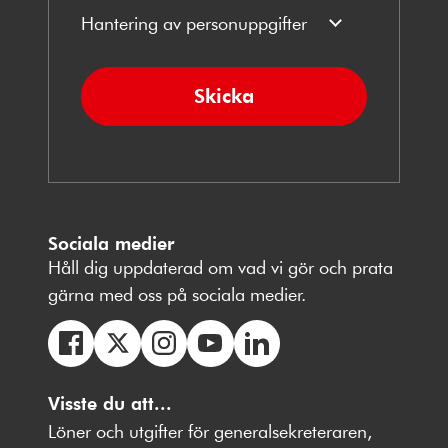
Hantering av personuppgifter
Skicka
Sociala medier
Håll dig uppdaterad om vad vi gör och prata
gärna med oss på sociala medier.
Följ
Följ
Följ
Följ
Följ
oss
Visste du att...
oss
oss
oss
oss
på
på
på
på
på
Löner och utgifter för generalsekreteraren,