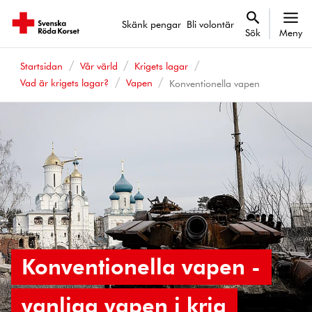
Skänk pengar
Bli volontär
Sök
Meny
Startsidan
Vår värld
Krigets lagar
Vad är krigets lagar?
Vapen
Konventionella vapen
Konventionella vapen -
vanliga vapen i krig