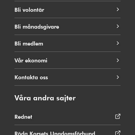
Bli volontär
Bli månadsgivare
Bli medlem
Vår ekonomi
Kontakta oss
Våra andra sajter
Rednet
Öppnas
i
nytt
Röda Korsets Ungdomsförbund
Öppnas