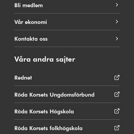
Bli medlem
Vår ekonomi
Kontakta oss
Våra andra sajter
Rednet
Öppnas
i
nytt
Röda Korsets Ungdomsförbund
Öppnas
fönster
i
nytt
Röda Korsets Högskola
Öppnas
fönster
i
nytt
Röda Korsets folkhögskola
Öppnas
fönster