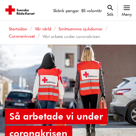
Skänk pengar
Bli volontär
Sök
Meny
Startsidan
Vår värld
Smittsamma sjukdomar
Coronaviruset
Vårt arbete under coronakrisen
Så arbetade vi under
coronakrisen