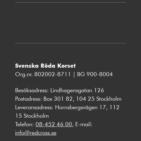
i
nytt
fönster
Svenska Röda Korset
Org.nr. 802002-8711 | BG 900-8004
Besöksadress: Lindhagensgatan 126
Postadress: Box 301 82, 104 25 Stockholm
Leveransadress: Hornsbergsvägen 17, 112
15 Stockholm
Telefon:
08-452 46 00
, E-mail:
info@redcross.se