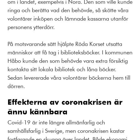
om i landet, exempelvis i Nora. Den som ville kunde
ringa och berätta vad den behövde, så skötte våra
volontärer inköpen och lämnade kassarna utanför
personens ytterdörr.
På motsvarande sätt hjälpte Röda Korset utsatta
människor att få tag i biblioteksböcker. I kommunen
Håbo kunde den som behövde vara extra försiktig
kontakta sitt lokala bibliotek och låna böcker.
Sedan levererade våra volontärer böckerna hem till
dörren.
Effekterna av coronakrisen är
ännu kännbara
Covid-19 är inte längre allmänfarlig och
samhällsfarlig i Sverige, men coronakrisen kastar
fortfarande en skugga över landet. Både ekonomi