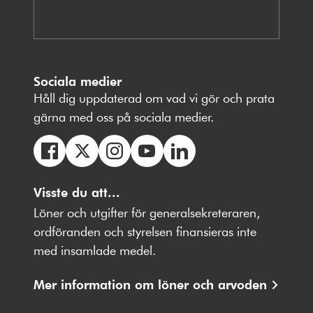
Sociala medier
Håll dig uppdaterad om vad vi gör och prata
gärna med oss på sociala medier.
Följ
Följ
Följ
Följ
Följ
oss
Visste du att...
oss
oss
oss
oss
på
på
på
på
på
Löner och utgifter för generalsekreteraren,
Facebbok
X
Instagram
Youtube
LinkedIn
ordföranden och styrelsen finansieras inte
med insamlade medel.
Mer information om löner och arvoden