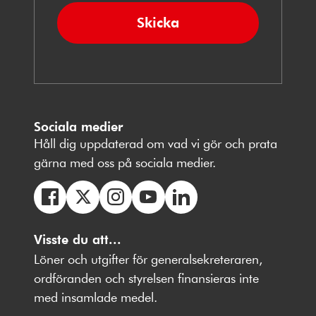
Skicka
Sociala medier
Håll dig uppdaterad om vad vi gör och prata
gärna med oss på sociala medier.
Följ
Följ
Följ
Följ
Följ
oss
Visste du att...
oss
oss
oss
oss
på
på
på
på
på
Löner och utgifter för generalsekreteraren,
Facebbok
X
Instagram
Youtube
LinkedIn
ordföranden och styrelsen finansieras inte
med insamlade medel.