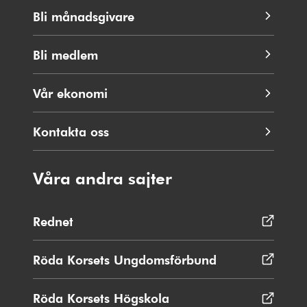
Bli månadsgivare
Bli medlem
Vår ekonomi
Kontakta oss
Våra andra sajter
Rednet
Öppnas
i
nytt
Röda Korsets Ungdomsförbund
Öppnas
fönster
i
nytt
Röda Korsets Högskola
Öppnas
fönster