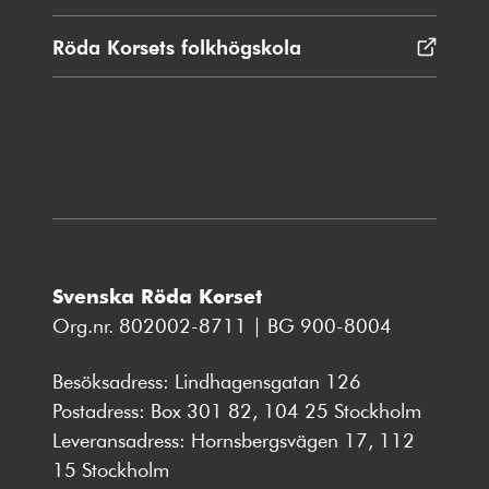
i
nytt
Röda Korsets folkhögskola
Öppnas
fönster
i
nytt
fönster
Svenska Röda Korset
Org.nr. 802002-8711 | BG 900-8004
Besöksadress: Lindhagensgatan 126
Postadress: Box 301 82, 104 25 Stockholm
Leveransadress: Hornsbergsvägen 17, 112
15 Stockholm