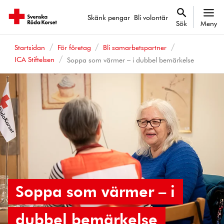
Skänk pengar
Bli volontär
Sök
Meny
Startsidan
För företag
Bli samarbetspartner
ICA Stiftelsen
Soppa som värmer – i dubbel bemärkelse
Soppa som värmer – i
dubbel bemärkelse