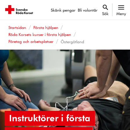
Skänk pengar
Bli volontär
Sök
Meny
Startsidan
Första hjälpen
Röda Korsets kurser i första hjälpen
Företag och arbetsplatser
Östergötland
Instruktörer i första