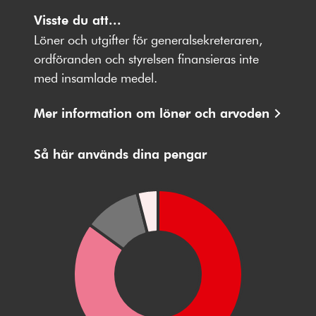
Följ
Följ
Följ
Följ
Följ
oss
Visste du att...
oss
oss
oss
oss
på
på
på
på
på
Löner och utgifter för generalsekreteraren,
Facebbok
X
Instagram
Youtube
LinkedIn
ordföranden och styrelsen finansieras inte
med insamlade medel.
Mer information om löner och arvoden
Så här används dina pengar