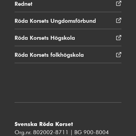
Rednet
Öppnas
i
nytt
Röda Korsets Ungdomsförbund
Öppnas
fönster
i
nytt
Röda Korsets Högskola
Öppnas
fönster
i
nytt
Röda Korsets folkhögskola
Öppnas
fönster
i
nytt
fönster
Svenska Röda Korset
Org.nr. 802002-8711 | BG 900-8004