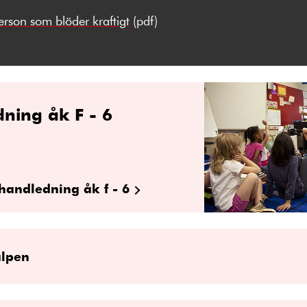
rson som blöder kraftigt
(pdf)
ning åk F - 6
handledning åk f - 6
älpen