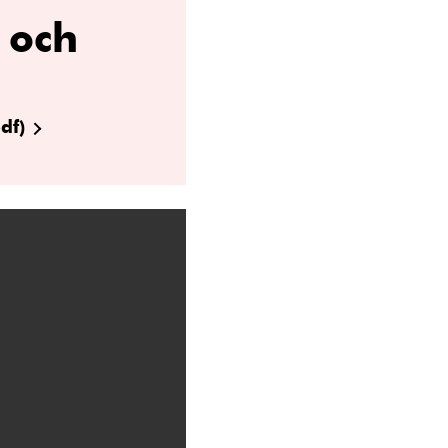
 och
df)