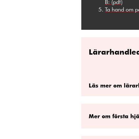
B: (pdf)
Ta hand om pe
Lärarhandled
Läs mer om lärar
Mer om första hj