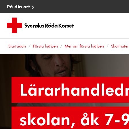
På din ort
Startsidan
Första hjälpen
Mer om första hjälpen
Skolmater
Lärarhandled
skolan, åk 7-