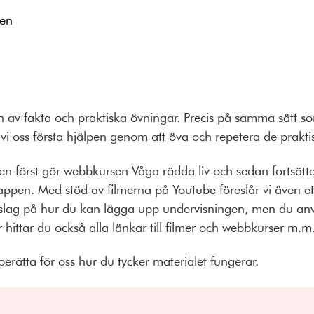
pen
 av fakta och praktiska övningar. Precis på samma sätt som 
r vi oss första hjälpen genom att öva och repetera de pra
pen först gör webbkursen Våga rädda liv och sedan fortsätt
appen. Med stöd av filmerna på Youtube föreslår vi även ett
slag på hur du kan lägga upp undervisningen, men du anv
r hittar du också alla länkar till filmer och webbkurser m.m
erätta för oss hur du tycker materialet fungerar.