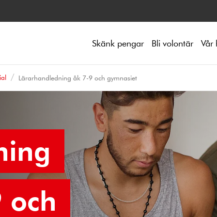
Skänk pengar
Bli volontär
Vår 
ial
Lärarhandledning åk 7-9 och gymnasiet
ning
9 och