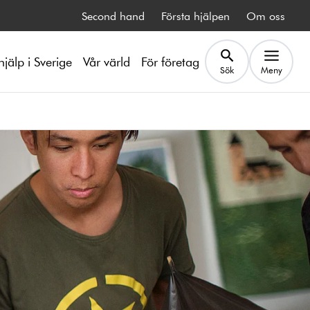
Second hand
Första hjälpen
Om oss
hjälp i Sverige
Vår värld
För företag
Sök
Meny