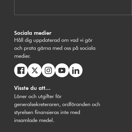
Sociala medier
Håll dig uppdaterad om vad vi gör
och prata gärna med oss på sociala
medier.
Följ
Följ
Följ
Följ
Följ
oss
Visste du att...
oss
oss
oss
oss
på
på
på
på
på
Löner och utgifter för
Facebbok
X
Instagram
Youtube
LinkedIn
generalsekreteraren, ordföranden och
styrelsen finansieras inte med
insamlade medel.