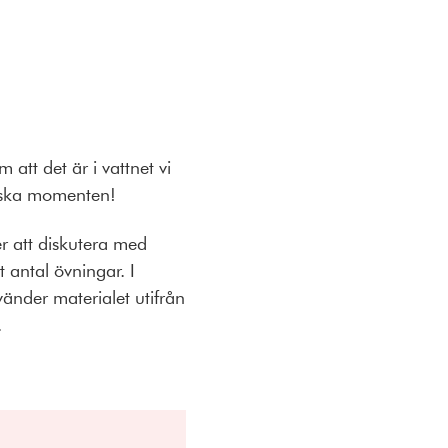
att det är i vattnet vi
ktiska momenten!
er att diskutera med
 antal övningar. I
änder materialet utifrån
.