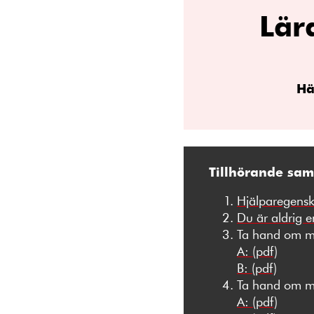
Lär
Hä
Tillhörande sam
Hjälparegens
Du är aldrig 
Ta hand om m
A: (pdf)
B: (pdf)
Ta hand om me
A: (pdf)