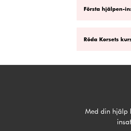
Första hjälpen-in
Röda Korsets kurs
Med din hjälp 
insat