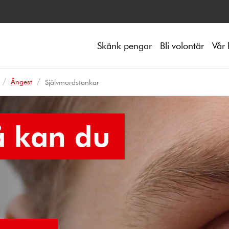
Skänk pengar
Bli volontär
Vår 
Ångest
Självmordstankar
å kan du