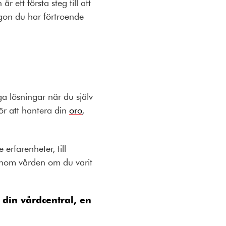
 ett första steg till att
ågon du har förtroende
ga lösningar när du själv
ör att hantera din
oro
,
rfarenheter, till
genom vården om du varit
s din vårdcentral, en