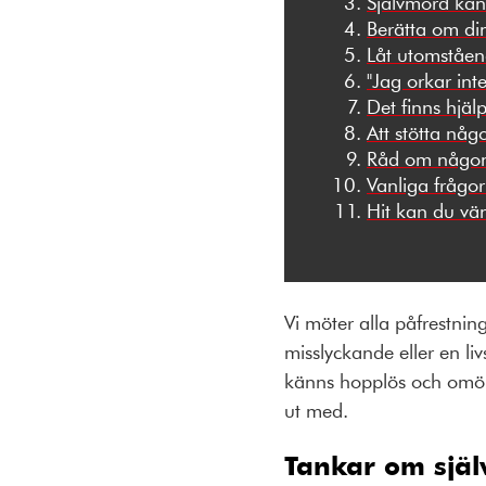
Självmord ka
Berätta om din
Låt utomståen
"Jag orkar int
Det finns hjälp
Att stötta nå
Råd om någon
Vanliga frågo
Hit kan du vän
Vi möter alla påfrestnin
misslyckande eller en li
känns hopplös och omöjli
ut med.
Tankar om själv