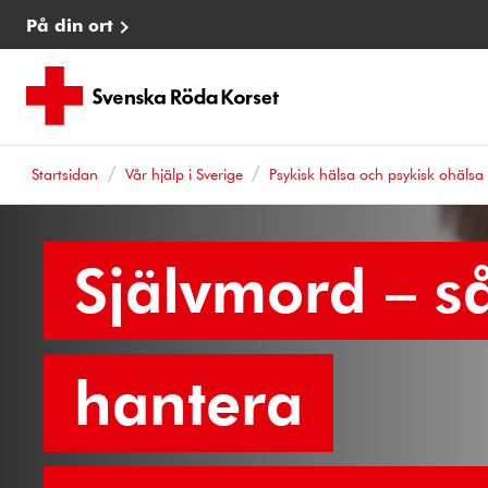
På din ort
Startsidan
Vår hjälp i Sverige
Psykisk hälsa och psykisk ohälsa
Självmord – s
hantera