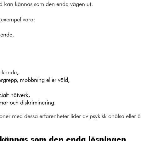
rd kan kännas som den enda vägen ut.
ll exempel vara:
ående,
yckande
,
ergrepp
,
mobbning
eller
våld
,
ialt nätverk,
mar och diskriminering
.
rsoner
med dessa erfarenheter
lider av
psykisk ohälsa
eller
ä
 kännas som den enda lösningen