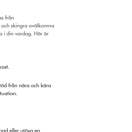
ss från
e och skingra ovälkomna
a i din vardag. Här är
kost.
töd från nära och kära
tuation.
nad eller utöva en