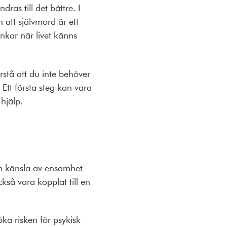
ras till det bättre. I
 att självmord är ett
nkar när livet känns
rstå att du inte behöver
 Ett första steg kan vara
 hjälp.
r en känsla av ensamhet
kså vara kopplat till en
ka risken för psykisk