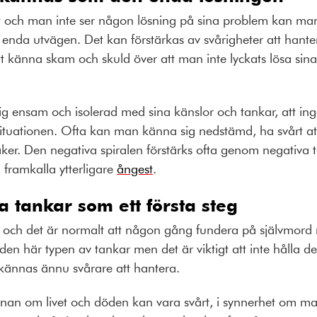
t och man inte ser någon lösning på sina problem kan ma
enda utvägen. Det kan förstärkas av svårigheter att hantera
tt känna skam och skuld över att man inte lyckats lösa sina 
 ensam och isolerad med sina känslor och tankar, att inge
situationen. Ofta kan man känna sig nedstämd, ha svårt a
 saker. Den negativa spiralen förstärks ofta genom negativa 
 framkalla ytterligare
ångest
.
a tankar som ett första steg
ch det är normalt att någon gång fundera på självmord nä
a den här typen av tankar men det är viktigt att inte hålla de
kännas ännu svårare att hantera.
an om livet och döden kan vara svårt, i synnerhet om ma