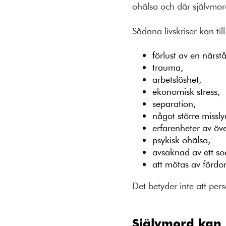
ohälsa och där självmo
Sådana livskriser kan ti
förlust av
en
närst
trauma
,
arbetslöshet,
ekonomisk stress,
separation,
något större missl
erfarenheter av
öv
psykisk ohälsa,
avsaknad av ett soc
att mötas av fördo
D
et betyder inte att pe
Självmord kan