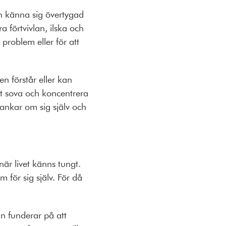
n känna sig övertygad
 förtvivlan, ilska och
problem eller för att
n förstår eller kan
tt sova och koncentrera
tankar om sig själv och
r livet känns tungt.
m för sig själv. För då
n funderar på att