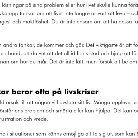
 lösningar på sina problem eller hur livet skulle kunna föränd
ka upp tankar om att livet inte längre är värt att leva – och
ångest och maktlöshet. Du är inte ensam om att ha dessa ta
andra tankar, de kommer och går. Det viktigaste är att fö
 hand, att du vet att det alltid finns stöd och hjälp att få.
nnan om hur du mår. Det är inte lätt, men försök att be om
ar beror ofta på livskriser
ld orsak till att någon vill avsluta sitt liv. Många uppleve
 förstår ens problem och smärta eller kan hjälpa. Det kan oc
rustration och vrede.
 i situationer som känns omöjliga att ta sig ur, som kan ö