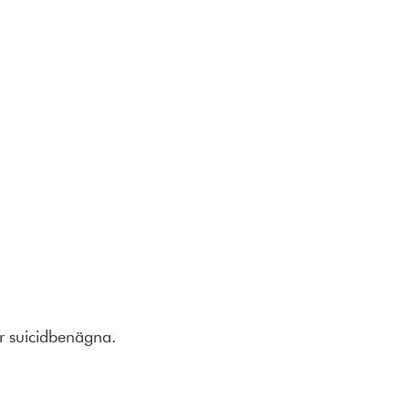
r
suicid
benäg
na
.