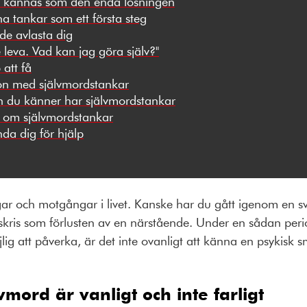
n kännas som den enda lösningen
a tankar som ett första steg
de avlasta dig
e leva. Vad kan jag göra själv?"
 att få
gon med självmordstankar
 du känner har självmordstankar
r om självmordstankar
da dig för hjälp
gar och motgångar i livet. Kanske har du gått igenom en sv
vskris som förlusten av en närstående. Under en sådan perio
g att påverka, är det inte ovanligt att känna en psykisk s
mord är vanligt och inte farligt