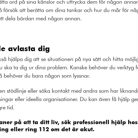
 sätta ord på sina känslor och uttrycka dem för någon annan är
 Så försök att berätta om dina tankar och hur du mår för n
are att dela bördan med någon annan.
e avlasta dig
 hjälpa dig att se situationen på nya sätt och hitta möjli
 du ska ta dig ur dina problem. Kanske behöver du verktyg f
r så behöver du bara någon som lyssnar.
 stödlinje eller söka kontakt med andra som har liknande e
ningar eller ideella organisationer. Du kan även få hjälp 
re tid.
aner på att ta ditt liv, sök professionell hjälp ho
ing eller ring 112 om det är akut.