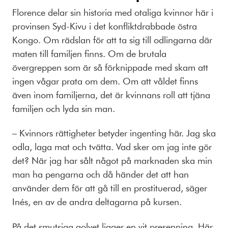
Florence delar sin historia med otaliga kvinnor här i
provinsen Syd-Kivu i det konfliktdrabbade östra
Kongo. Om rädslan för att ta sig till odlingarna där
maten till familjen finns. Om de brutala
övergreppen som är så förknippade med skam att
ingen vågar prata om dem. Om att våldet finns
även inom familjerna, det är kvinnans roll att tjäna
familjen och lyda sin man.
– Kvinnors rättigheter betyder ingenting här. Jag ska
odla, laga mat och tvätta. Vad sker om jag inte gör
det? När jag har sålt något på marknaden ska min
man ha pengarna och då händer det att han
använder dem för att gå till en prostituerad, säger
Inés, en av de andra deltagarna på kursen.
På det smutsiga golvet ligger en vit presenning. Här