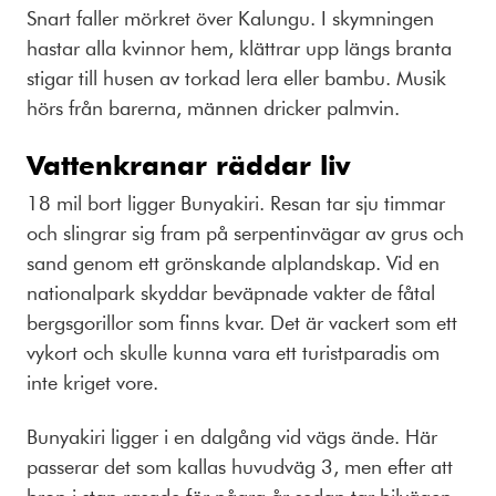
Snart faller mörkret över Kalungu. I skymningen
hastar alla kvinnor hem, klättrar upp längs branta
stigar till husen av torkad lera eller bambu. Musik
hörs från barerna, männen dricker palmvin.
Vattenkranar räddar liv
18 mil bort ligger Bunyakiri. Resan tar sju timmar
och slingrar sig fram på serpentinvägar av grus och
sand genom ett grönskande alplandskap. Vid en
nationalpark skyddar beväpnade vakter de fåtal
bergsgorillor som finns kvar. Det är vackert som ett
vykort och skulle kunna vara ett turistparadis om
inte kriget vore.
Bunyakiri ligger i en dalgång vid vägs ände. Här
passerar det som kallas huvudväg 3, men efter att
bron i stan rasade för några år sedan tar bilvägen