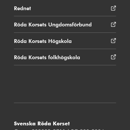
Rednet
Öppnas
i
nytt
Röda Korsets Ungdomsförbund
Öppnas
fönster
i
nytt
Röda Korsets Högskola
Öppnas
fönster
i
nytt
Röda Korsets folkhögskola
Öppnas
fönster
i
nytt
fönster
Svenska Röda Korset