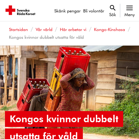
Skänk pengar
Bli volontär
Sök
Meny
Startsidan
Vår värld
Här arbetar vi
Kongo-Kinshasa
Kongos kvinnor dubbelt utsatta för våld
Kongos kvinnor dubbelt
utsatta för våld