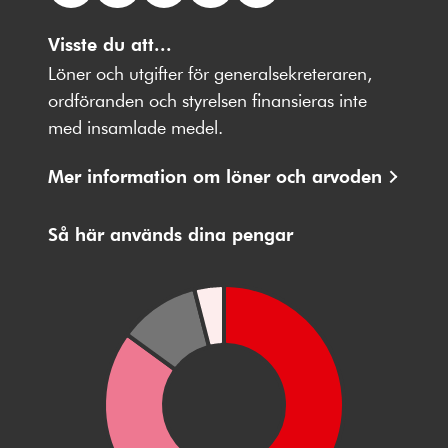
Följ
Följ
Följ
Följ
Följ
oss
Visste du att...
oss
oss
oss
oss
på
på
på
på
på
Löner och utgifter för generalsekreteraren,
Facebbok
X
Instagram
Youtube
LinkedIn
ordföranden och styrelsen finansieras inte
med insamlade medel.
Mer information om löner och arvoden
Så här används dina pengar