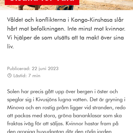
Våldet och konflikterna i Kongo-Kinshasa slår
hårt mot befolkningen. Inte minst mot kvinnor.
Vi hjälper de som utsätts att ta makt över sina
liv.
Publicerad:
22 juni 2023
Lästid:
7
min
Solen har precis gått upp över bergen i öster och
speglar sig i Kivusjöns lugna vatten. Det är gryning i
Minova och en rostig pråm ligger vid stranden, redo
att packas med stora, gröna bananklasar som ska
fraktas iväg för att säljas. Kvinnor hastar fram på
den gropiga huvudgatan där den röda jorden