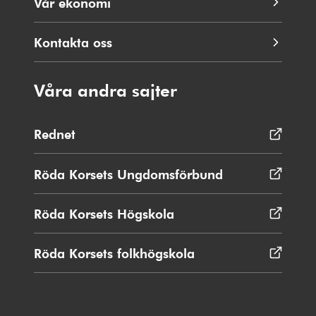
Vår ekonomi
Kontakta oss
Våra andra sajter
Rednet
Öppnas
i
nytt
Röda Korsets Ungdomsförbund
Öppnas
fönster
i
nytt
Röda Korsets Högskola
Öppnas
fönster
i
nytt
Röda Korsets folkhögskola
Öppnas
fönster
i
nytt
fönster