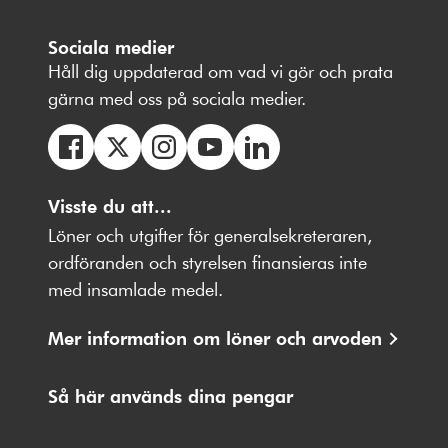
Sociala medier
Håll dig uppdaterad om vad vi gör och prata
gärna med oss på sociala medier.
Följ
Följ
Följ
Följ
Följ
oss
Visste du att...
oss
oss
oss
oss
på
på
på
på
på
Löner och utgifter för generalsekreteraren,
Facebbok
X
Instagram
Youtube
LinkedIn
ordföranden och styrelsen finansieras inte
med insamlade medel.
Mer information om löner och arvoden
Så här används dina pengar