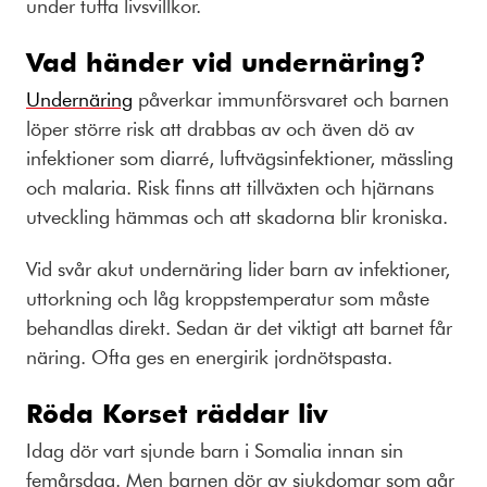
under tuffa livsvillkor.
Vad händer vid undernäring?
Undernäring
påverkar immunförsvaret och barnen
löper större risk att drabbas av och även dö av
infektioner som diarré, luftvägsinfektioner, mässling
och malaria. Risk finns att tillväxten och hjärnans
utveckling hämmas och att skadorna blir kroniska.
Vid svår akut undernäring lider barn av infektioner,
uttorkning och låg kroppstemperatur som måste
behandlas direkt. Sedan är det viktigt att barnet får
näring. Ofta ges en energirik jordnötspasta.
Röda Korset räddar liv
Idag dör vart sjunde barn i Somalia innan sin
femårsdag. Men barnen dör av sjukdomar som går