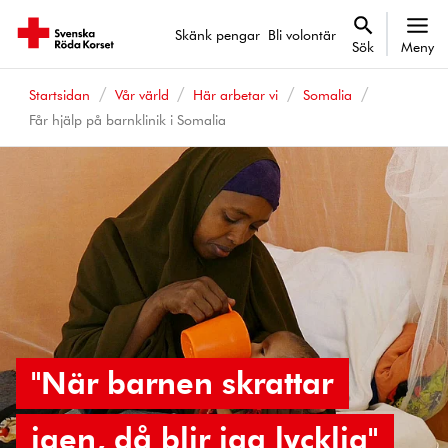
Skänk pengar
Bli volontär
Sök
Meny
Startsidan
Vår värld
Här arbetar vi
Somalia
Får hjälp på barnklinik i Somalia
"När barnen skrattar
igen, då blir jag lycklig"