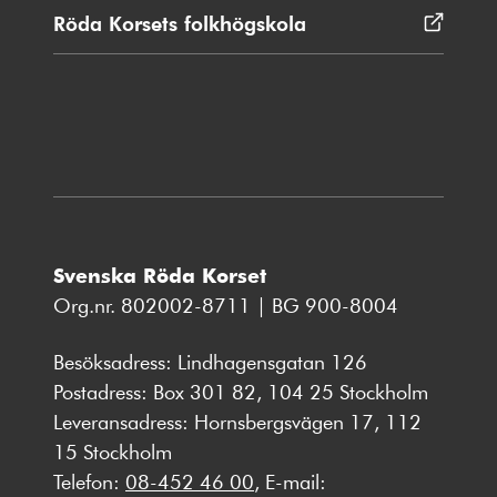
nytt
Röda Korsets folkhögskola
Öppnas
fönster
i
nytt
fönster
Svenska Röda Korset
Org.nr. 802002-8711 | BG 900-8004
Besöksadress: Lindhagensgatan 126
Postadress: Box 301 82, 104 25 Stockholm
Leveransadress: Hornsbergsvägen 17, 112
15 Stockholm
Telefon:
08-452 46 00
, E-mail: