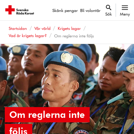
Skänk pengar
Bli volontär
Sök
Meny
Startsidan
Vår värld
Krigets lagar
Vad är krigets lagar?
Om reglerna inte följs
Om reglerna inte
följs