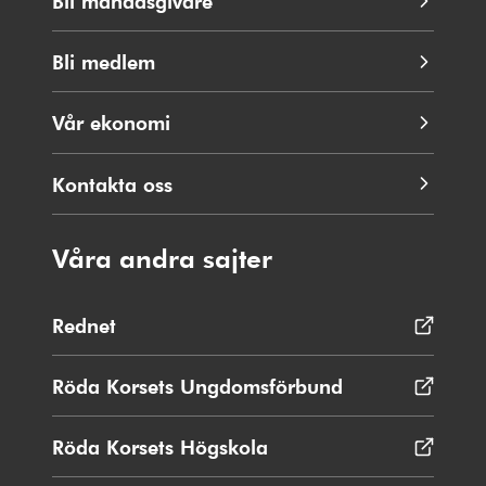
Bli månadsgivare
Bli medlem
Vår ekonomi
Kontakta oss
Våra andra sajter
Rednet
Öppnas
i
nytt
Röda Korsets Ungdomsförbund
Öppnas
fönster
i
nytt
Röda Korsets Högskola
Öppnas
fönster
i