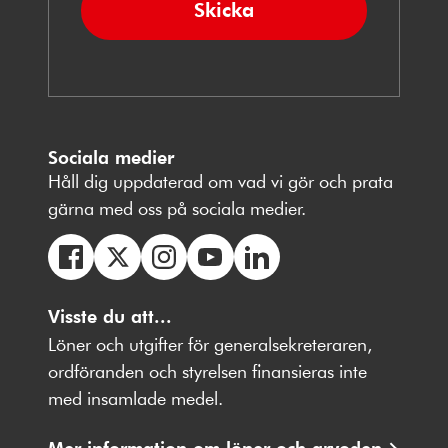
Skicka
Sociala medier
Håll dig uppdaterad om vad vi gör och prata
gärna med oss på sociala medier.
Följ
Följ
Följ
Följ
Följ
oss
Visste du att...
oss
oss
oss
oss
på
på
på
på
på
Löner och utgifter för generalsekreteraren,
Facebbok
X
Instagram
Youtube
LinkedIn
ordföranden och styrelsen finansieras inte
med insamlade medel.
Mer information om löner och arvoden