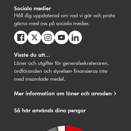
Sociala medier
Håll dig uppdaterad om vad vi gör och prata
gärna med oss på sociala medier.
Följ
Följ
Följ
Följ
Följ
oss
Visste du att...
oss
oss
oss
oss
på
på
på
på
på
Löner och utgifter för generalsekreteraren,
Facebbok
X
Instagram
Youtube
LinkedIn
ordföranden och styrelsen finansieras inte
med insamlade medel.
Mer information om löner och arvoden
Så här används dina pengar