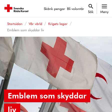
Skänk pengar
Bli volontär
Sök
Meny
Startsidan
Vår värld
Krigets lagar
Emblem som skyddar liv
Emblem som skyddar
liv