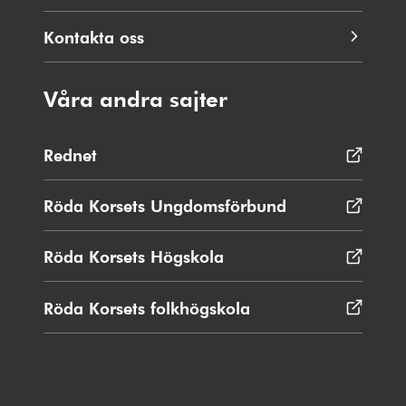
Kontakta oss
Våra andra sajter
Rednet
Öppnas
i
nytt
Röda Korsets Ungdomsförbund
Öppnas
fönster
i
nytt
Röda Korsets Högskola
Öppnas
fönster
i
nytt
Röda Korsets folkhögskola
Öppnas
fönster
i
nytt
fönster