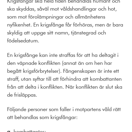
Krigsfångar ska hela tiden behandlas humant och
ska skyddas, såväl mot våldshandlingar och hot,
som mot förolämpningar och allmänhetens
nyfikenhet. En krigsfånge får förhöras, men är bara
skyldig att uppge sitt namn, tjänstegrad och
födelsedatum.
En krigsfånge kan inte straffas för att ha deltagit i
den väpnade konflikten (annat än om hen har
begått krigsförbrytelser). Fångenskapen är inte ett
straff, utan syftar till att förhindra att kombattanten
från att delta i konflikten. När konflikten är slut ska
de frisläppas.
Följande personer som faller i motpartens våld rätt
att behandlas som krigsfångar:
a.
kombattanter;