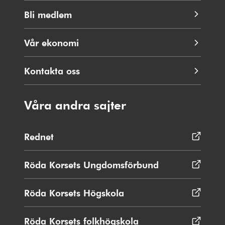
Bli medlem
Vår ekonomi
Kontakta oss
Våra andra sajter
Rednet
Öppnas
i
nytt
Röda Korsets Ungdomsförbund
Öppnas
fönster
i
nytt
Röda Korsets Högskola
Öppnas
fönster
i
nytt
Röda Korsets folkhögskola
Öppnas