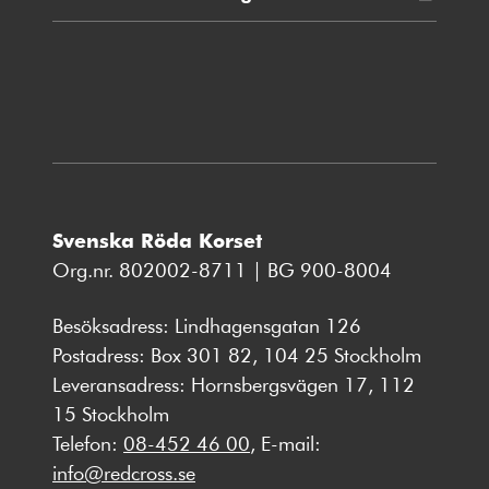
fönster
i
nytt
fönster
Svenska Röda Korset
Org.nr. 802002-8711 | BG 900-8004
Besöksadress: Lindhagensgatan 126
Postadress: Box 301 82, 104 25 Stockholm
Leveransadress: Hornsbergsvägen 17, 112
15 Stockholm
Telefon:
08-452 46 00
, E-mail:
info@redcross.se