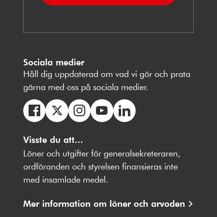
Sociala medier
Håll dig uppdaterad om vad vi gör och prata
gärna med oss på sociala medier.
Följ
Följ
Följ
Följ
Följ
oss
Visste du att...
oss
oss
oss
oss
på
på
på
på
på
Löner och utgifter för generalsekreteraren,
Facebbok
X
Instagram
Youtube
LinkedIn
ordföranden och styrelsen finansieras inte
med insamlade medel.
Mer information om löner och arvoden