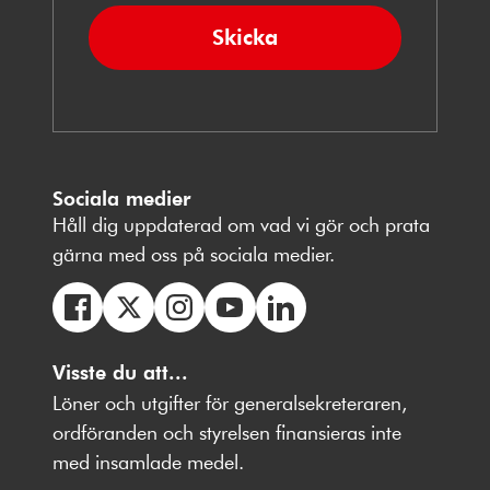
Skicka
Sociala medier
Håll dig uppdaterad om vad vi gör och prata
gärna med oss på sociala medier.
Följ
Följ
Följ
Följ
Följ
oss
Visste du att...
oss
oss
oss
oss
på
på
på
på
på
Löner och utgifter för generalsekreteraren,
Facebbok
X
Instagram
Youtube
LinkedIn
ordföranden och styrelsen finansieras inte
med insamlade medel.