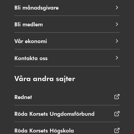
Bli månadsgivare
Bli medlem
Vår ekonomi
Kontakta oss
Våra andra sajter
Rednet
Öppnas
i
nytt
Röda Korsets Ungdomsförbund
Öppnas
fönster
i
nytt
Röda Korsets Högskola
Öppnas