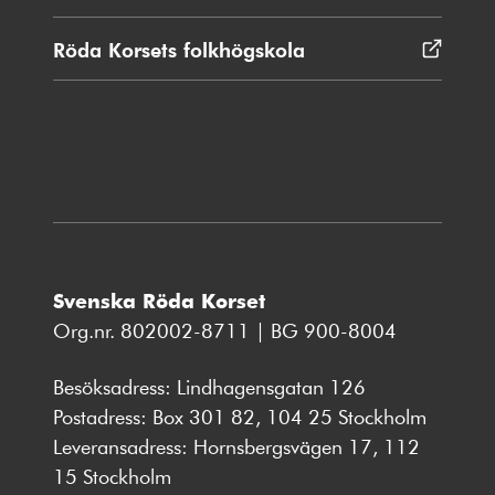
fönster
i
nytt
Röda Korsets folkhögskola
Öppnas
fönster
i
nytt
fönster
Svenska Röda Korset
Org.nr. 802002-8711 | BG 900-8004
Besöksadress: Lindhagensgatan 126
Postadress: Box 301 82, 104 25 Stockholm
Leveransadress: Hornsbergsvägen 17, 112
15 Stockholm