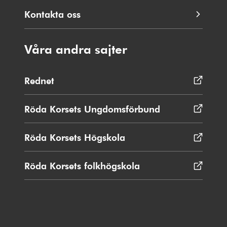
Kontakta oss
Våra andra sajter
Rednet
Öppnas
i
nytt
Röda Korsets Ungdomsförbund
Öppnas
fönster
i
nytt
Röda Korsets Högskola
Öppnas
fönster
i
nytt
Röda Korsets folkhögskola
Öppnas
fönster
i
nytt
fönster