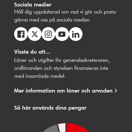
Sociala medier
Håll dig uppdaterad om vad vi gör och prata
gärna med oss på sociala medier.
Följ
Följ
Följ
Följ
Följ
oss
Visste du att...
oss
oss
oss
oss
på
på
på
på
på
Löner och utgifter för generalsekreteraren,
Facebbok
X
Instagram
Youtube
LinkedIn
ordföranden och styrelsen finansieras inte
med insamlade medel.
Mer information om löner och arvoden
Så här används dina pengar