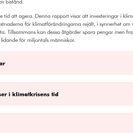
v bistånd.
e tid att agera. Denna rapport visar att investeringar i kl
naderna för klimatförändringarna rejält, i synnerhet om vi
atta. Tillsammans kan dessa åtgärder spara pengar men fra
lidande för miljontals människor.
ar
er i klimatkrisens tid