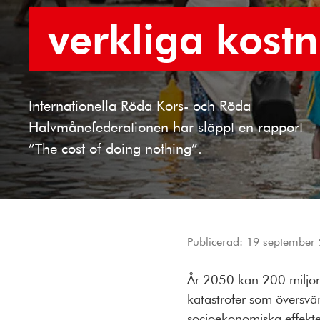
verkliga kost
Internationella Röda Kors- och Röda
Halvmånefederationen har släppt en rapport
”The cost of doing nothing”.
Publicerad:
19 september
År 2050 kan 200 miljone
katastrofer som översvä
socioekonomiska effekte