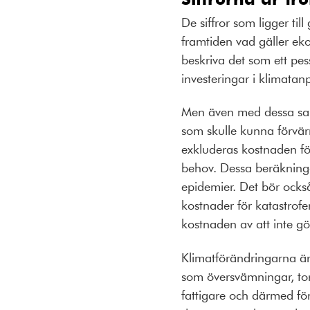
De siffror som ligger ti
framtiden vad gäller ek
beskriva det som ett pes
investeringar i klimatan
Men även med dessa sake
som skulle kunna förvär
exkluderas kostnaden för
behov. Dessa beräkningar
epidemier. Det bör ocks
kostnader för katastrof
kostnaden av att inte g
Klimatförändringarna är 
som översvämningar, tor
fattigare och därmed fö