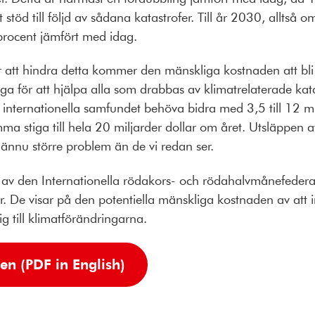
stöd till följd av sådana katastrofer. Till år 2030, alltså o
rocent jämfört med idag.
r att hindra detta kommer den mänskliga kostnaden att bl
liga för att hjälpa alla som drabbas av klimatrelaterade kat
internationella samfundet behöva bidra med 3,5 till 12 mil
 stiga till hela 20 miljarder dollar om året. Utsläppen 
 ännu större problem än de vi redan ser.
am av den Internationella rödakors- och rödahalvmånefede
 De visar på den potentiella mänskliga kostnaden av att in
g till klimatförändringarna.
en (PDF in English)