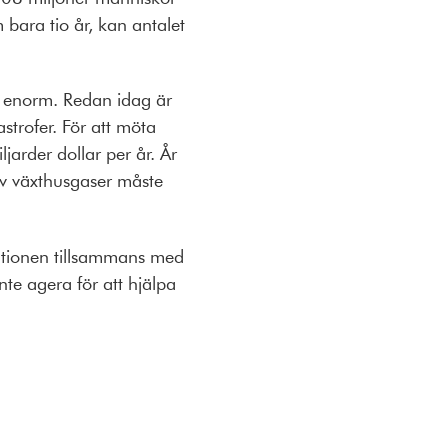
m bara tio år, kan antalet
i enorm. Redan idag är
astrofer. För att möta
jarder dollar per år. År
av växthusgaser måste
rationen tillsammans med
te agera för att hjälpa