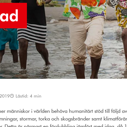
nad
 2019
Lästid:
4
min
r människor i världen behöva humanitärt stöd till följd av
mningar, stormar, torka och skogsbränder samt klimatförä
r. Detta är närmast en fördubbling jämfört med idag, då 