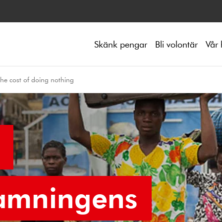
Skänk pengar
Bli volontär
Vår 
he cost of doing nothing
lamningens