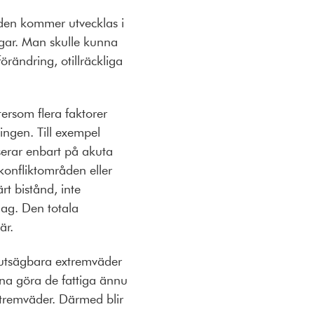
lden kommer utvecklas i
ngar. Man skulle kunna
örändring, otillräckliga
ersom flera faktorer
ingen. Till exempel
serar enbart på akuta
konfliktområden eller
t bistånd, inte
lag. Den totala
är.
förutsägbara extremväder
na göra de fattiga ännu
xtremväder. Därmed blir