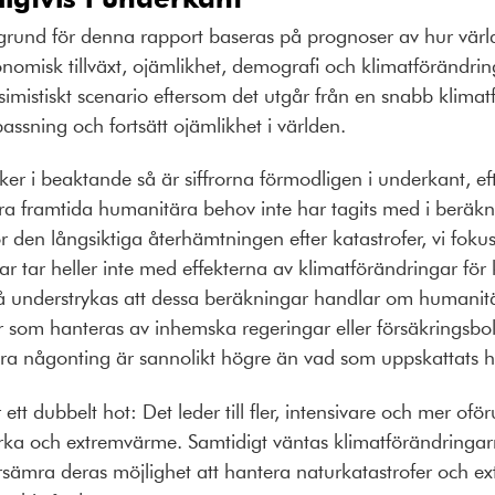
ll grund för denna rapport baseras på prognoser av hur vär
onomisk tillväxt, ojämlikhet, demografi och klimatförändri
simistiskt scenario eftersom det utgår från en snabb klimatf
passning och fortsätt ojämlikhet i världen.
r i beaktande så är siffrorna förmodligen i underkant, eft
ra framtida humanitära behov inte har tagits med i beräkn
 den långsiktiga återhämtningen efter katastrofer, vi foku
 tar heller inte med effekterna av klimatförändringar för 
å understrykas att dessa beräkningar handlar om humanitär
er som hanteras av inhemska regeringar eller försäkringsbo
öra någonting är sannolikt högre än vad som uppskattats h
ett dubbelt hot: Det leder till fler, intensivare och mer o
ka och extremvärme. Samtidigt väntas klimatförändringar
rsämra deras möjlighet att hantera naturkatastrofer och e