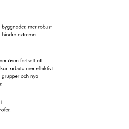
re byggnader, mer robust
h hindra extrema
r även fortsatt att
kan arbeta mer effektivt
a grupper och nya
r.
 i
ofer.