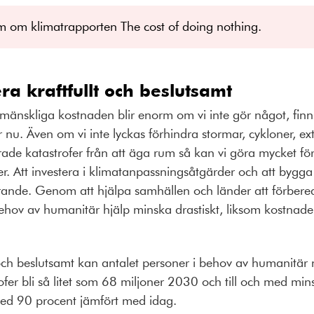
m om klimatrapporten The cost of doing nothing.
a kraftfullt och beslutsamt
änskliga kostnaden blir enorm om vi inte gör något, finn
 nu. Även om vi inte lyckas förhindra stormar, cykloner, e
erade katastrofer från att äga rum så kan vi göra mycket fö
er. Att investera i klimatanpassningsåtgärder och att bygg
rande. Genom att hjälpa samhällen och länder att förbere
ehov av humanitär hjälp minska drastiskt, liksom kostnaden
och beslutsamt kan antalet personer i behov av humanitär nö
ofer bli så litet som 68 miljoner 2030 och till och med mins
d 90 procent jämfört med idag.