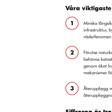
Våra viktigaste
Minska långsik
infrastruktur,
väderfenomen fr
Förutse naturk
behövas katast
genom ökat fo
mekanismer för 
Återuppbygg me
återuppbyggnad
Siffrorna är tro