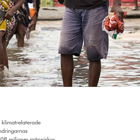
 klimatrelaterade
ndringarnas
108 miljoner människor