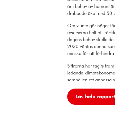
är i behov av humanitärt 
drabbade öka med 50 p
Om vi inte gör något fö
resurserna helt otillräck
dagens behov skulle det 
2030 väntas denna summa
minska för att förhindra
Siffrorna har tagits fr
ledande klimatekonomer.
samhällen att anpassa si
Läs hela rapport