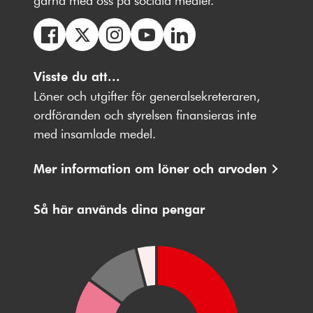
gärna med oss på sociala medier.
Följ
Följ
Följ
Följ
Följ
oss
Visste du att...
oss
oss
oss
oss
på
på
på
på
på
Löner och utgifter för generalsekreteraren,
Facebbok
X
Instagram
Youtube
LinkedIn
ordföranden och styrelsen finansieras inte
med insamlade medel.
Mer information om löner och arvoden
Så här används dina pengar