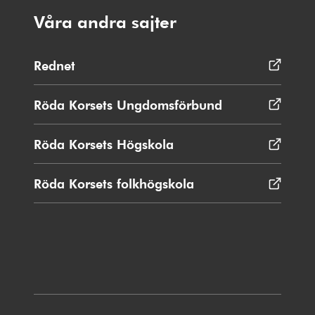
Våra andra sajter
Rednet
Öppnas
i
nytt
Röda Korsets Ungdomsförbund
Öppnas
fönster
i
nytt
Röda Korsets Högskola
Öppnas
fönster
i
nytt
Röda Korsets folkhögskola
Öppnas
fönster
i
nytt
fönster