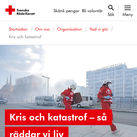
Skänk pengar
Bli volontär
Sök
Meny
Startsidan
Om oss
Organisation
Vad vi gör
Kris och katastrof
Kris och katastrof – så
räddar vi liv