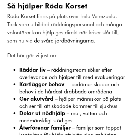
Så hjälper Röda Korset
Röda Korset finns på plats över hela Venezuela.
Tack vare utbildad räddningspersonal och många
volontärer kan hjälp ges direkt när kriser slår till,
som nu vid
de svåra jordbävningarna
.
Det här gör vi just nu:
Räddar liv
– räddningsteam söker efter
överlevande och hjälper till med evakueringar
Kartlägger behov
– bedömer skador och
behov i de hårdast drabbade områdena
Ger akutvård
– hjälper människor på plats
och ser till att skadade kommer till sjukhus
Delar ut nödhjälp
– mat, vatten och
medmänskligt stöd ges
Återförenar familjer
– familjer som tappat
kontakten får hjälp att hitta sina anhöriga