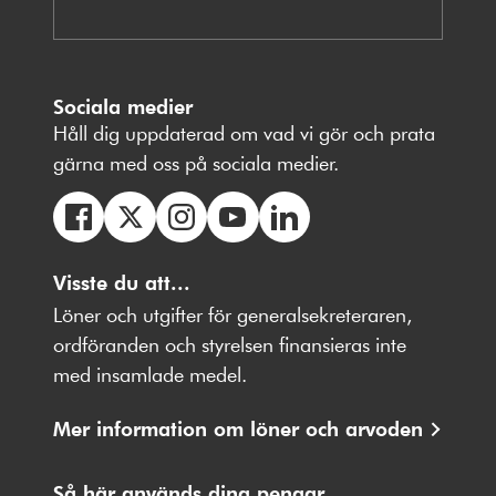
Sociala medier
Håll dig uppdaterad om vad vi gör och prata
gärna med oss på sociala medier.
Följ
Följ
Följ
Följ
Följ
oss
Visste du att...
oss
oss
oss
oss
på
på
på
på
på
Löner och utgifter för generalsekreteraren,
Facebbok
X
Instagram
Youtube
LinkedIn
ordföranden och styrelsen finansieras inte
med insamlade medel.
Mer information om löner och arvoden
Så här används dina pengar