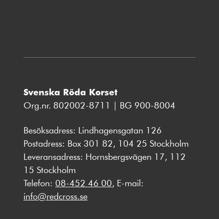
nytt
fönster
Svenska Röda Korset
Org.nr. 802002-8711 | BG 900-8004
Besöksadress: Lindhagensgatan 126
Postadress: Box 301 82, 104 25 Stockholm
Leveransadress: Hornsbergsvägen 17, 112
15 Stockholm
Telefon:
08-452 46 00
, E-mail:
info@redcross.se