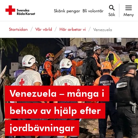
Skänk pengar
Bli volontär
Sök
Meny
Startsidan
Vår värld
Här arbetar vi
Venezuela
Venezuela – många i
behov av hjälp efter
jordbävningar