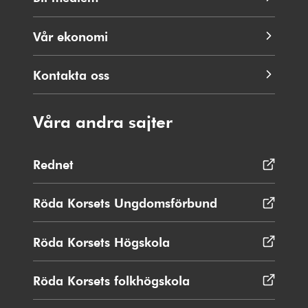
Vår ekonomi
Kontakta oss
Våra andra sajter
Rednet
Öppnas
i
nytt
Röda Korsets Ungdomsförbund
Öppnas
fönster
i
nytt
Röda Korsets Högskola
Öppnas
fönster
i
nytt
Röda Korsets folkhögskola
Öppnas
fönster
i