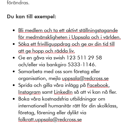
förändras.
Du kan till exempel:
Bli medlem och ta ett aktivt ställningstagande
för medmänskligheten i Uppsala och i världen.
Söka ett frivilliguppdrag och ge av din tid till
att ge hopp och rädda liv.
Ge en gåva via swish 123 511 29 58
och/eller via bankgiro 5333-1146.
Samarbeta med oss som företag eller
organisation, mejla
uppsala@redcross.se
Sprida och gilla våra inlägg på
Facebook
,
Instagram
samt
LinkedIn
så att vi kan nå fler.
Boka våra kostnadsfria utbildningar om
internationell humanitär rätt för din skolklass,
företag, förening eller dylikt via
folkratt.uppsala@redcross.se