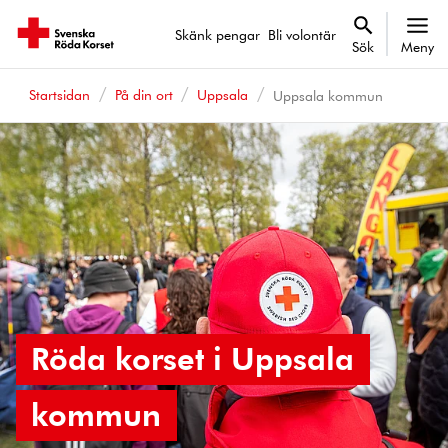
Skänk pengar
Bli volontär
Sök
Meny
Startsidan
På din ort
Uppsala
Uppsala kommun
Röda korset i Uppsala
kommun