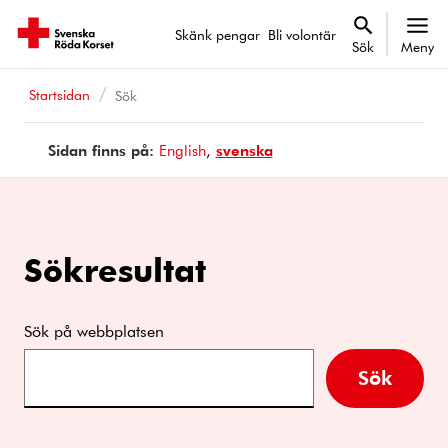
Skänk pengar
Bli volontär
Sök
Meny
Startsidan
Sök
Sidan finns på:
Page
English
Sidan
svenska
is
finns
available
på
in
Sökresultat
Sök på webbplatsen
Sök