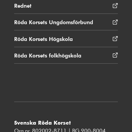
Rednet
Öppnas
i
nytt
Röda Korsets Ungdomsförbund
Öppnas
fönster
i
nytt
Röda Korsets Högskola
Öppnas
fönster
i
nytt
Röda Korsets folkhögskola
Öppnas
fönster
i
nytt
fönster
Svenska Röda Korset
Org.nr. 802002-8711 | BG 900-8004