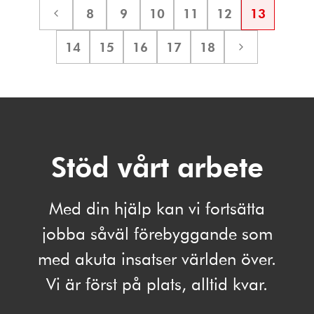
8
9
10
11
12
13
Föregående
Sida
Sida
Sida
Sida
Sida
Sida
sida
14
15
16
17
18
Sida
Sida
Sida
Sida
Sida
Nästa
sida
Stöd vårt arbete
Med din hjälp kan vi fortsätta
jobba såväl förebyggande som
med akuta insatser världen över.
Vi är först på plats, alltid kvar.