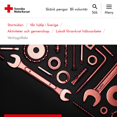
Skänk pengar
Bli volontär
Sök
Meny
Startsidan
Vår hjälp i Sverige
Aktiviteter och gemenskap
Lokalt förankrat hälsoarbete
Verktygslåda